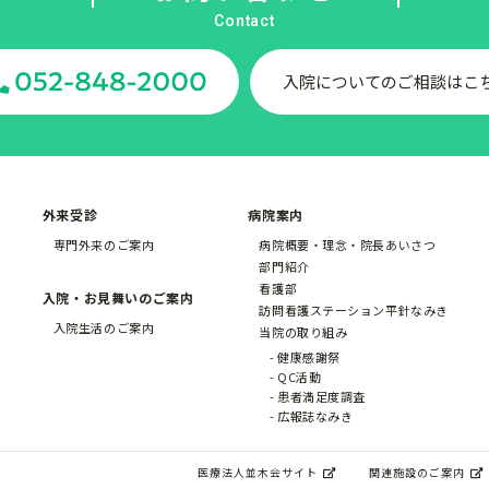
Contact
入院についてのご相談はこ
外来受診
病院案内
専門外来のご案内
病院概要・理念・院長あいさつ
部門紹介
看護部
入院・お見舞いのご案内
訪問看護ステーション平針なみき
入院生活のご案内
当院の取り組み
健康感謝祭
QC活動
患者満足度調査
広報誌なみき
医療法人並木会サイト
関連施設のご案内